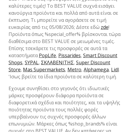
καλύτερες τιμές! Το BEST VALUE συχνά εισάγει
κανούργια προϊόντα και πολλά από αυτά είναι σε
έκπτωση. Τι μπορείτε να αγοράσετε σε τιμή
ευκαιρίας από τις 05/08/2026; Δέστε εδώ
zde
!
Προϊόντα όπως %special_offer% βρίσκονται τώρα
διαθέσιμα στο BEST VALUE σε μειωμένες τιμές.
Επίσης τσεκάρετε τις προσφορές σε αυτά τα
καταστήματα
PopLife
,
Pissarides
,
Smart Discount
Shops
,
SYPAL
,
ΣΚΛΑΒΕΝΙΤΗΣ
,
Super Discount
Store
,
Mas Supermarkets
,
Metro
,
Alphamega
,
Lidl
.
'Ισως βρείτε τα ίδια προϊόντα σε καλύτερη τιμή.
Eχουμε συνηθίσει στο γεγονός ότι ιδιωτικές
μάρκες προσφέρουν διάφορα προϊόντα σε
διαφορετικά σχέδια και ποιότητες, και τα υψηλής
ποιότητας προϊόντα τους πολλές φορές
υπερβαίνουν τις συχνές προσφορές άλλων
επωνυμιών. Μάρκες όπως %shop_brands% είναι
συχνές στο BEST VALUE. Aν δεν κατάφερες να