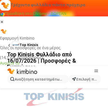
Τρέχοντα φυλλάδια πάντα πρόχειρα
Προσθήκη στο Chrome - ΔΩΡΕΑΝ
Εφαρμογή Kimbino
Top Kinisis
Όλες οι προσφορές σε ένα μέρος
Top Kinisis Φυλλάδιο από
(14,1 χιλ. αξιολογήσεις)
16/07/2026 | Προσφορές &
Ανοίξτε το
Εκπτώσεις
ΔΙΑΦΉΜΙΣΗ
Αναζήτηση καταστημάτων, κατηγοριών, προϊόντων...
Επιλογή πόλης