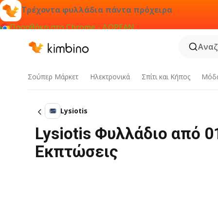
Τρέχοντα φυλλάδια πάντα πρόχειρα
Προσθήκη στο Chrome - ΔΩΡΕΑΝ
Αναζ
Σούπερ Μάρκετ
Hλεκτρονικά
Σπίτι και Κήπος
Μόδ
Lysiotis
Lysiotis Φυλλάδιο από 
Εκπτώσεις