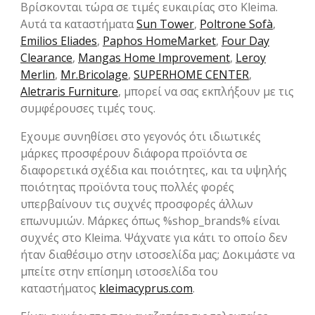
Βρίσκονται τώρα σε τιμές ευκαιρίας στο Kleima.
Αυτά τα καταστήματα
Sun Tower
,
Poltrone Sofà
,
Emilios Eliades
,
Paphos HomeMarket
,
Four Day
Clearance
,
Mangas Home Improvement
,
Leroy
Merlin
,
Mr.Bricolage
,
SUPERHOME CENTER
,
Aletraris Furniture
, μπορεί να σας εκπλήξουν με τις
συμφέρουσες τιμές τους.
Eχουμε συνηθίσει στο γεγονός ότι ιδιωτικές
μάρκες προσφέρουν διάφορα προϊόντα σε
διαφορετικά σχέδια και ποιότητες, και τα υψηλής
ποιότητας προϊόντα τους πολλές φορές
υπερβαίνουν τις συχνές προσφορές άλλων
επωνυμιών. Μάρκες όπως %shop_brands% είναι
συχνές στο Kleima. Ψάχνατε για κάτι το οποίο δεν
ήταν διαθέσιμο στην ιστοσελίδα μας; Δοκιμάστε να
μπείτε στην επίσημη ιστοσελίδα του
καταστήματος
kleimacyprus.com
.