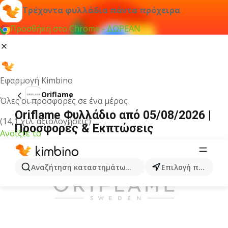
Τρέχοντα φυλλάδια πάντα πρόχειρα
Προσθήκη στο Chrome - ΔΩΡΕΑΝ
Εφαρμογή Kimbino
Oriflame
Όλες οι προσφορές σε ένα μέρος
Oriflame Φυλλάδιο από 05/08/2026 |
(14,1 χιλ. αξιολογήσεις)
Προσφορές & Εκπτώσεις
Ανοίξτε το
ΔΙΑΦΉΜΙΣΗ
Αναζήτηση καταστημάτων, κατηγοριών, προϊόντων...
Επιλογή πόλης