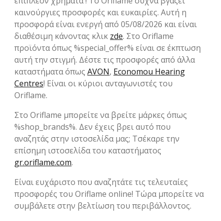
επιπλέον χρήματα ! To Oriflame συχνά βγάζει
καινούργιες προσφορές και ευκαιρίες. Αυτή η
προσφορά είναι ενεργή από 05/08/2026 και είναι
διαθέσιμη κάνοντας κλικ
zde
. Στο Oriflame
προϊόντα όπως %special_offer% είναι σε έκπτωση
αυτή την στιγμή. Δέστε τις προσφορές από άλλα
καταστήματα όπως
AVON
,
Economou Hearing
Centres
! Είναι οι κύριοι ανταγωνιστές του
Oriflame.
Στο Oriflame μπορείτε να βρείτε μάρκες όπως
%shop_brands%. Δεν έχεις βρει αυτό που
αναζητάς στην ιστοσελίδα μας; Tσέκαρε την
επίσημη ιστοσελίδα του καταστήματος
gr.oriflame.com
.
Eίναι ευχάριστο που αναζητάτε τις τελευταίες
προσφορές του Oriflame online! Τώρα μπορείτε να
συμβάλετε στην βελτίωση του περιβάλλοντος.