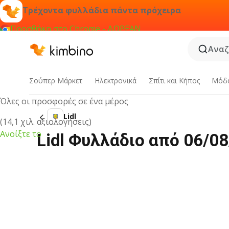
Τρέχοντα φυλλάδια πάντα πρόχειρα
Προσθήκη στο Chrome - ΔΩΡΕΑΝ
Αναζ
Εφαρμογή Kimbino
Σούπερ Μάρκετ
Hλεκτρονικά
Σπίτι και Κήπος
Μόδ
Όλες οι προσφορές σε ένα μέρος
Lidl
(14,1 χιλ. αξιολογήσεις)
Ανοίξτε το
Lidl Φυλλάδιο από 06/0