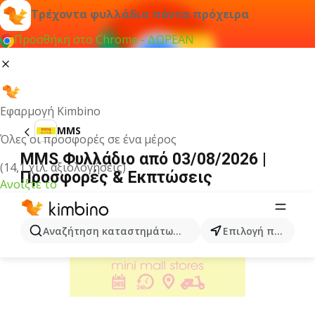
Τρέχοντα φυλλάδια πάντα πρόχειρα
Προσθήκη στο Chrome - ΔΩΡΕΑΝ
Εφαρμογή Kimbino
MMS
Όλες οι προσφορές σε ένα μέρος
MMS Φυλλάδιο από 03/08/2026 |
(14,1 χιλ. αξιολογήσεις)
Προσφορές & Εκπτώσεις
Ανοίξτε το
ΔΙΑΦΉΜΙΣΗ
Αναζήτηση καταστημάτων, κατηγοριών, προϊόντων...
Επιλογή πόλης