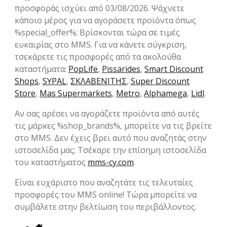
προσφοράς ισχύει από 03/08/2026. Ψάχνετε
κάποιο μέρος για να αγοράσετε προϊόντα όπως
%special_offer%; Βρίσκονται τώρα σε τιμές
ευκαιρίας στο MMS. Για να κάνετε σύγκριση,
τσεκάρετε τις προσφορές από τα ακολούθα
καταστήματα:
PopLife
,
Pissarides
,
Smart Discount
Shops
,
SYPAL
,
ΣΚΛΑΒΕΝΙΤΗΣ
,
Super Discount
Store
,
Mas Supermarkets
,
Metro
,
Alphamega
,
Lidl
.
Αν σας αρέσει να αγοράζετε προϊόντα από αυτές
τις μάρκες %shop_brands%, μπορείτε να τις βρείτε
στο MMS. Δεν έχεις βρει αυτό που αναζητάς στην
ιστοσελίδα μας; Tσέκαρε την επίσημη ιστοσελίδα
του καταστήματος
mms-cy.com
.
Eίναι ευχάριστο που αναζητάτε τις τελευταίες
προσφορές του MMS online! Τώρα μπορείτε να
συμβάλετε στην βελτίωση του περιβάλλοντος.