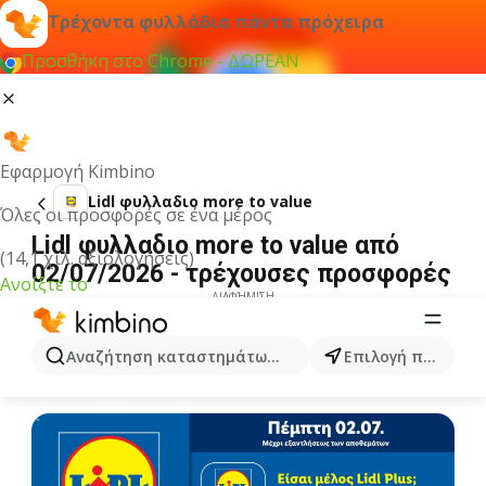
Τρέχοντα φυλλάδια πάντα πρόχειρα
Προσθήκη στο Chrome - ΔΩΡΕΑΝ
Εφαρμογή Kimbino
Lidl φυλλαδιο more to value
Όλες οι προσφορές σε ένα μέρος
Lidl φυλλαδιο more to value από
(14,1 χιλ. αξιολογήσεις)
02/07/2026 - τρέχουσες προσφορές
Ανοίξτε το
ΔΙΑΦΉΜΙΣΗ
Αναζήτηση καταστημάτων, κατηγοριών, προϊόντων...
Επιλογή πόλης