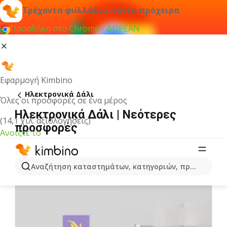
Τρέχοντα φυλλάδια πάντα πρόχειρα
Προσθήκη στο Chrome - ΔΩΡΕΑΝ
Εφαρμογή Kimbino
Hλεκτρονικά Δάλι
Όλες οι προσφορές σε ένα μέρος
Hλεκτρονικά Δάλι | Νεότερες
(14,1 χιλ. αξιολογήσεις)
προσφορές
Ανοίξτε το
Αναζήτηση καταστημάτων, κατηγοριών, προϊόντων...