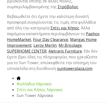
βρίσκονται επίσης σε άλλες πόλεις,
συμπεριλαμβανομένης της
Στρόβολος
.
Βεβαιωθείτε ότι έχετε την καλύτερη δυνατή
προσφορά συγκρίνοντας τις τιμές στα φυλλάδια
από όλη την κατηγορία
Σπίτι και Κήπος
. Άλλα
παρόμοια καταστήματα περιλαμβάνουν το
Paphos
HomeMarket
,
Four Day Clearance
,
Mangas Home
Improvement
,
Leroy Merlin
,
Mr.Bricolage
,
SUPERHOME CENTER
,
Aletraris Furniture
. Εάν δεν
έχετε βρει όλες τις πληροφορίες που χρειάζεστε
για το Sun Tower, επισκεφθείτε την επίσημη του
ιστοσελίδα στη διεύθυνση
suntowerplaza.com
.
Φυλλάδια Λάρνακα
Σπίτι και Κήπος Λάρνακα
Sun Tower Λάρνακα