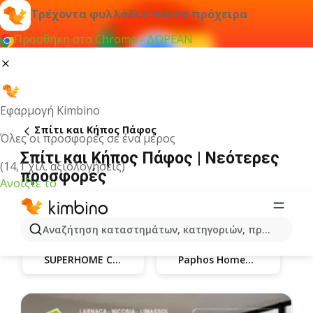
Τρέχοντα φυλλάδια πάντα πρόχειρα
Προσθήκη στο Chrome - ΔΩΡΕΑΝ
Εφαρμογή Kimbino
Σπίτι και Κήπος Πάφος
Όλες οι προσφορές σε ένα μέρος
Σπίτι και Κήπος Πάφος | Νεότερες
(14,1 χιλ. αξιολογήσεις)
προσφορές
Ανοίξτε το
Αναζήτηση καταστημάτων, κατηγοριών, προϊόντων...
SUPERHOME CENTER
Paphos HomeMarket