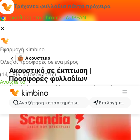
Τρέχοντα φυλλάδια πάντα πρόχειρα
Προσθήκη στο Chrome - ΔΩΡΕΑΝ
Εφαρμογή Kimbino
Ακουστικό
Όλες οι προσφορές σε ένα μέρος
Ακουστικό σε έκπτωση |
(14,1 χιλ. αξιολογήσεις)
Προσφορές φυλλαδίων
Ανοίξτε το
Δεν βρήκαμε αποτελέσματα για αυτόν τον όρο.
Άλλα φυλλάδια από την κατηγορία
Αναζήτηση καταστημάτων, κατηγοριών, προϊόντων...
Επιλογή πόλης