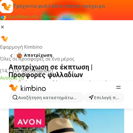
Τρέχοντα φυλλάδια πάντα πρόχειρα
Προσθήκη στο Chrome - ΔΩΡΕΑΝ
Εφαρμογή Kimbino
Αποτρίχωση
Όλες οι προσφορές σε ένα μέρος
Αποτρίχωση σε έκπτωση |
(14,1 χιλ. αξιολογήσεις)
Προσφορές φυλλαδίων
Ανοίξτε το
Δεν βρήκαμε αποτελέσματα για αυτόν τον όρο.
Άλλα φυλλάδια από την κατηγορία
Αναζήτηση καταστημάτων, κατηγοριών, προϊόντων...
Επιλογή πόλης