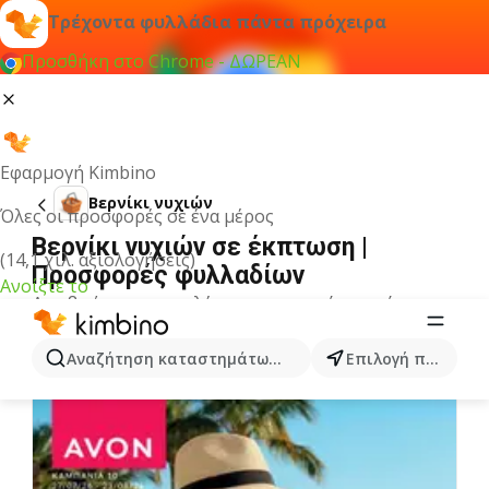
Τρέχοντα φυλλάδια πάντα πρόχειρα
Προσθήκη στο Chrome - ΔΩΡΕΑΝ
Εφαρμογή Kimbino
Βερνίκι νυχιών
Όλες οι προσφορές σε ένα μέρος
Βερνίκι νυχιών σε έκπτωση |
(14,1 χιλ. αξιολογήσεις)
Προσφορές φυλλαδίων
Ανοίξτε το
Δεν βρήκαμε αποτελέσματα για αυτόν τον όρο.
Άλλα φυλλάδια από την κατηγορία
Αναζήτηση καταστημάτων, κατηγοριών, προϊόντων...
Επιλογή πόλης