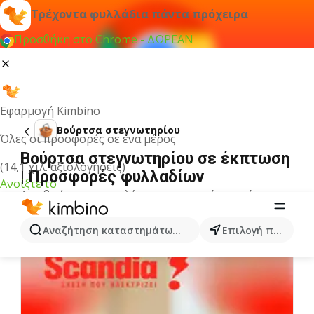
Τρέχοντα φυλλάδια πάντα πρόχειρα
Προσθήκη στο Chrome - ΔΩΡΕΑΝ
Εφαρμογή Kimbino
Βούρτσα στεγνωτηρίου
Όλες οι προσφορές σε ένα μέρος
Βούρτσα στεγνωτηρίου σε έκπτωση
(14,1 χιλ. αξιολογήσεις)
| Προσφορές φυλλαδίων
Ανοίξτε το
Δεν βρήκαμε αποτελέσματα για αυτόν τον όρο.
Άλλα φυλλάδια από την κατηγορία
Αναζήτηση καταστημάτων, κατηγοριών, προϊόντων...
Επιλογή πόλης