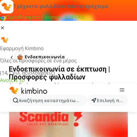
Τρέχοντα φυλλάδια πάντα πρόχειρα
Προσθήκη στο Chrome - ΔΩΡΕΑΝ
Εφαρμογή Kimbino
Ενδοεπικοινωνία
Όλες οι προσφορές σε ένα μέρος
Ενδοεπικοινωνία σε έκπτωση |
(14,1 χιλ. αξιολογήσεις)
Προσφορές φυλλαδίων
Ανοίξτε το
Δεν βρήκαμε αποτελέσματα για αυτόν τον όρο.
Άλλα φυλλάδια από την κατηγορία
Αναζήτηση καταστημάτων, κατηγοριών, προϊόντων...
Επιλογή πόλης