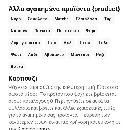
Άλλα αγαπημένα προϊόντα {product}
Νερό
Σοκολάτα
Matcha
Ελαιόλαδο
Τυρί
Noodles
Παγωτό
Πατατάκια
Ψάρι
Ζύμη για πίτσα
Τσάι
Μέλι
Πίτσα
Γάλα
Ψωμί
Λάδι
Αβοκάντο
Μανιτάρι
Ρύζι
Βότκα
Καρπούζι
Ψάχνετε Καρπούζι στην καλύτερη τιμή; Είστε στο
σωστό μέρος. Το προϊόν που ψάχνετε βρίσκεται
στους καταλόγους 0. Περιηγηθείτε σε αυτά τα
φυλλάδια και βρείτε και άλλες εξαιρετικές τιμές
για τα αγαπημένα σας προϊόντα. Η εύρεση των
καλύτερων τιμών είναι πιο γρήγορη και εύκολη με
την
Kimbino.com.cy
.