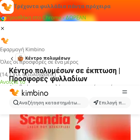
Τρέχοντα φυλλάδια πάντα πρόχειρα
Προσθήκη στο Chrome - ΔΩΡΕΑΝ
Εφαρμογή Kimbino
Κέντρο πολυμέσων
Όλες οι προσφορές σε ένα μέρος
Κέντρο πολυμέσων σε έκπτωση |
(14,1 χιλ. αξιολογήσεις)
Προσφορές φυλλαδίων
Ανοίξτε το
Δεν βρήκαμε αποτελέσματα για αυτόν τον όρο.
Άλλα φυλλάδια από την κατηγορία
Αναζήτηση καταστημάτων, κατηγοριών, προϊόντων...
Επιλογή πόλης