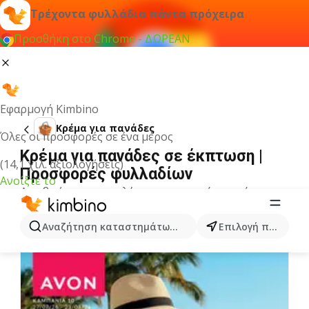
Τρέχοντα φυλλάδια πάντα πρόχειρα
Προσθήκη στο Chrome - ΔΩΡΕΑΝ
Εφαρμογή Kimbino
Κρέμα για πανάδες
Όλες οι προσφορές σε ένα μέρος
Κρέμα για πανάδες σε έκπτωση |
(14,1 χιλ. αξιολογήσεις)
Προσφορές φυλλαδίων
Ανοίξτε το
Δεν βρήκαμε αποτελέσματα για αυτόν τον όρο.
Άλλα φυλλάδια από την κατηγορία
Αναζήτηση καταστημάτων, κατηγοριών, προϊόντων...
Επιλογή πόλης