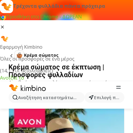
Τρέχοντα φυλλάδια πάντα πρόχειρα
Προσθήκη στο Chrome - ΔΩΡΕΑΝ
Εφαρμογή Kimbino
Κρέμα σώματος
Όλες οι προσφορές σε ένα μέρος
Κρέμα σώματος σε έκπτωση |
(14,1 χιλ. αξιολογήσεις)
Προσφορές φυλλαδίων
Ανοίξτε το
Δεν βρήκαμε αποτελέσματα για αυτόν τον όρο.
Άλλα φυλλάδια από την κατηγορία
Αναζήτηση καταστημάτων, κατηγοριών, προϊόντων...
Επιλογή πόλης