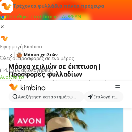
Τρέχοντα φυλλάδια πάντα πρόχειρα
Προσθήκη στο Chrome - ΔΩΡΕΑΝ
Εφαρμογή Kimbino
Μάσκα χειλιών
Όλες οι προσφορές σε ένα μέρος
Μάσκα χειλιών σε έκπτωση |
(14,1 χιλ. αξιολογήσεις)
Προσφορές φυλλαδίων
Ανοίξτε το
Δεν βρήκαμε αποτελέσματα για αυτόν τον όρο.
Άλλα φυλλάδια από την κατηγορία
Αναζήτηση καταστημάτων, κατηγοριών, προϊόντων...
Επιλογή πόλης