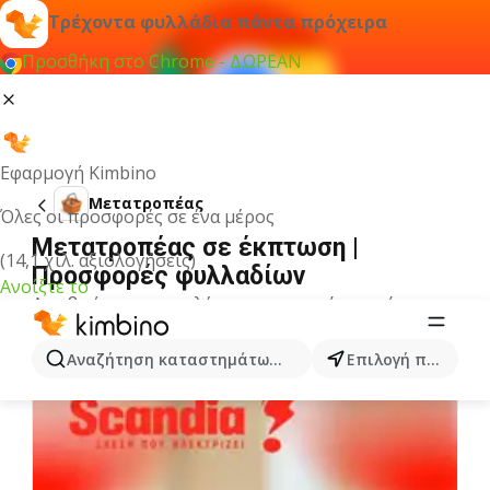
Τρέχοντα φυλλάδια πάντα πρόχειρα
Προσθήκη στο Chrome - ΔΩΡΕΑΝ
Εφαρμογή Kimbino
Μετατροπέας
Όλες οι προσφορές σε ένα μέρος
Μετατροπέας σε έκπτωση |
(14,1 χιλ. αξιολογήσεις)
Προσφορές φυλλαδίων
Ανοίξτε το
Δεν βρήκαμε αποτελέσματα για αυτόν τον όρο.
Άλλα φυλλάδια από την κατηγορία
Αναζήτηση καταστημάτων, κατηγοριών, προϊόντων...
Επιλογή πόλης