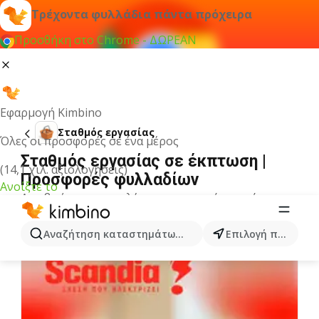
Τρέχοντα φυλλάδια πάντα πρόχειρα
Προσθήκη στο Chrome - ΔΩΡΕΑΝ
Εφαρμογή Kimbino
Σταθμός εργασίας
Όλες οι προσφορές σε ένα μέρος
Σταθμός εργασίας σε έκπτωση |
(14,1 χιλ. αξιολογήσεις)
Προσφορές φυλλαδίων
Ανοίξτε το
Δεν βρήκαμε αποτελέσματα για αυτόν τον όρο.
Άλλα φυλλάδια από την κατηγορία
Αναζήτηση καταστημάτων, κατηγοριών, προϊόντων...
Επιλογή πόλης