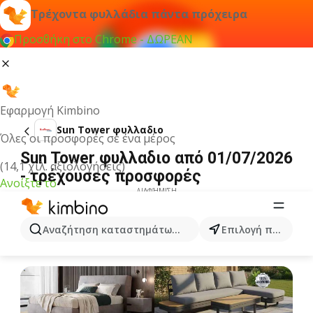
Τρέχοντα φυλλάδια πάντα πρόχειρα
Προσθήκη στο Chrome - ΔΩΡΕΑΝ
Εφαρμογή Kimbino
Sun Tower φυλλαδιο
Όλες οι προσφορές σε ένα μέρος
Sun Tower φυλλαδιο από 01/07/2026
(14,1 χιλ. αξιολογήσεις)
- τρέχουσες προσφορές
Ανοίξτε το
ΔΙΑΦΉΜΙΣΗ
Αναζήτηση καταστημάτων, κατηγοριών, προϊόντων...
Επιλογή πόλης