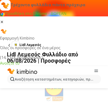
Τρέχοντα φυλλάδια πάντα πρόχειρα
Προσθήκη στο Chrome - ΔΩΡΕΑΝ
Εφαρμογή Kimbino
Lidl Λεμεσός
Όλες οι προσφορές σε ένα μέρος
Lidl Λεμεσός Φυλλάδιο από
(14,1 χιλ. αξιολογήσεις)
06/08/2026 | Προσφορές
Ανοίξτε το
ΔΙΑΦΉΜΙΣΗ
Αναζήτηση καταστημάτων, κατηγοριών, προϊόντων...