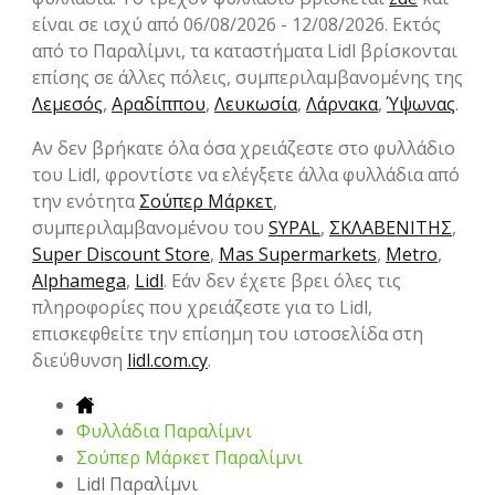
είναι σε ισχύ από 06/08/2026 - 12/08/2026. Εκτός
από το Παραλίμνι, τα καταστήματα Lidl βρίσκονται
επίσης σε άλλες πόλεις, συμπεριλαμβανομένης της
Λεμεσός
,
Αραδίππου
,
Λευκωσία
,
Λάρνακα
,
Ύψωνας
.
Αν δεν βρήκατε όλα όσα χρειάζεστε στο φυλλάδιο
του Lidl, φροντίστε να ελέγξετε άλλα φυλλάδια από
την ενότητα
Σούπερ Μάρκετ
,
συμπεριλαμβανομένου του
SYPAL
,
ΣΚΛΑΒΕΝΙΤΗΣ
,
Super Discount Store
,
Mas Supermarkets
,
Metro
,
Alphamega
,
Lidl
. Εάν δεν έχετε βρει όλες τις
πληροφορίες που χρειάζεστε για το Lidl,
επισκεφθείτε την επίσημη του ιστοσελίδα στη
διεύθυνση
lidl.com.cy
.
Φυλλάδια Παραλίμνι
Σούπερ Μάρκετ Παραλίμνι
Lidl Παραλίμνι