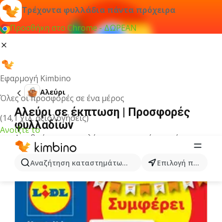
Τρέχοντα φυλλάδια πάντα πρόχειρα
Προσθήκη στο Chrome - ΔΩΡΕΑΝ
Εφαρμογή Kimbino
Αλεύρι
Όλες οι προσφορές σε ένα μέρος
Αλεύρι σε έκπτωση | Προσφορές
(14,1 χιλ. αξιολογήσεις)
φυλλαδίων
Ανοίξτε το
Δεν βρήκαμε αποτελέσματα για αυτόν τον όρο.
Άλλα φυλλάδια από την κατηγορία
Αναζήτηση καταστημάτων, κατηγοριών, προϊόντων...
Επιλογή πόλης