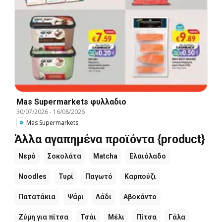
Mas Supermarkets φυλλαδιο
30/07/2026
-
16/08/2026
Mas Supermarkets
Άλλα αγαπημένα προϊόντα {product}
Νερό
Σοκολάτα
Matcha
Ελαιόλαδο
Noodles
Τυρί
Παγωτό
Καρπούζι
Πατατάκια
Ψάρι
Λάδι
Αβοκάντο
Ζύμη για πίτσα
Τσάι
Μέλι
Πίτσα
Γάλα