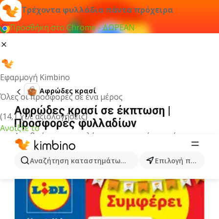
Τρέχοντα φυλλάδια πάντα πρόχειρα
Προσθήκη στο Chrome - ΔΩΡΕΑΝ
Εφαρμογή Kimbino
Αφρώδες κρασί
Όλες οι προσφορές σε ένα μέρος
Αφρώδες κρασί σε έκπτωση |
(14,1 χιλ. αξιολογήσεις)
Προσφορές φυλλαδίων
Ανοίξτε το
Δεν βρήκαμε αποτελέσματα για αυτόν τον όρο.
Άλλα φυλλάδια από την κατηγορία
Αναζήτηση καταστημάτων, κατηγοριών, προϊόντων...
Επιλογή πόλης