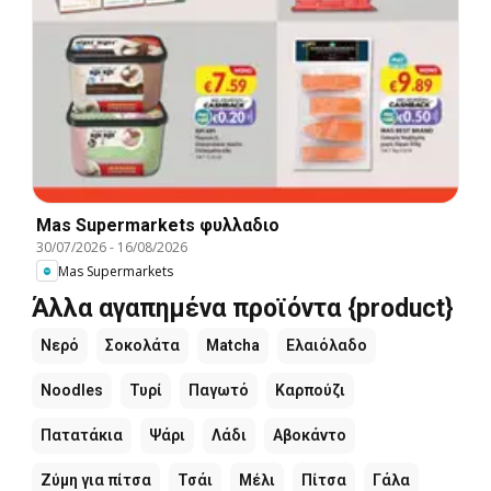
Mas Supermarkets φυλλαδιο
30/07/2026
-
16/08/2026
Mas Supermarkets
Άλλα αγαπημένα προϊόντα {product}
Νερό
Σοκολάτα
Matcha
Ελαιόλαδο
Noodles
Τυρί
Παγωτό
Καρπούζι
Πατατάκια
Ψάρι
Λάδι
Αβοκάντο
Ζύμη για πίτσα
Τσάι
Μέλι
Πίτσα
Γάλα