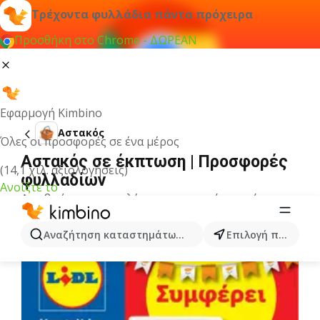
Τρέχοντα φυλλάδια πάντα πρόχειρα
Προσθήκη στο Chrome - ΔΩΡΕΑΝ
Εφαρμογή Kimbino
Αστακός
Όλες οι προσφορές σε ένα μέρος
Αστακός σε έκπτωση | Προσφορές
(14,1 χιλ. αξιολογήσεις)
φυλλαδίων
Ανοίξτε το
Δεν βρήκαμε αποτελέσματα για αυτόν τον όρο.
Άλλα φυλλάδια από την κατηγορία
Αναζήτηση καταστημάτων, κατηγοριών, προϊόντων...
Επιλογή πόλης