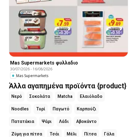
Mas Supermarkets φυλλαδιο
30/07/2026
-
16/08/2026
Mas Supermarkets
Άλλα αγαπημένα προϊόντα {product}
Νερό
Σοκολάτα
Matcha
Ελαιόλαδο
Noodles
Τυρί
Παγωτό
Καρπούζι
Πατατάκια
Ψάρι
Λάδι
Αβοκάντο
Ζύμη για πίτσα
Τσάι
Μέλι
Πίτσα
Γάλα