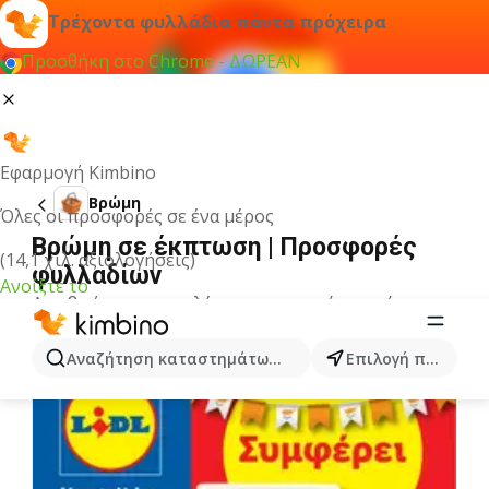
Τρέχοντα φυλλάδια πάντα πρόχειρα
Προσθήκη στο Chrome - ΔΩΡΕΑΝ
Εφαρμογή Kimbino
Βρώμη
Όλες οι προσφορές σε ένα μέρος
Βρώμη σε έκπτωση | Προσφορές
(14,1 χιλ. αξιολογήσεις)
φυλλαδίων
Ανοίξτε το
Δεν βρήκαμε αποτελέσματα για αυτόν τον όρο.
Άλλα φυλλάδια από την κατηγορία
Αναζήτηση καταστημάτων, κατηγοριών, προϊόντων...
Επιλογή πόλης