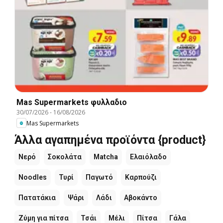
Mas Supermarkets φυλλαδιο
30/07/2026
-
16/08/2026
Mas Supermarkets
Άλλα αγαπημένα προϊόντα {product}
Νερό
Σοκολάτα
Matcha
Ελαιόλαδο
Noodles
Τυρί
Παγωτό
Καρπούζι
Πατατάκια
Ψάρι
Λάδι
Αβοκάντο
Ζύμη για πίτσα
Τσάι
Μέλι
Πίτσα
Γάλα