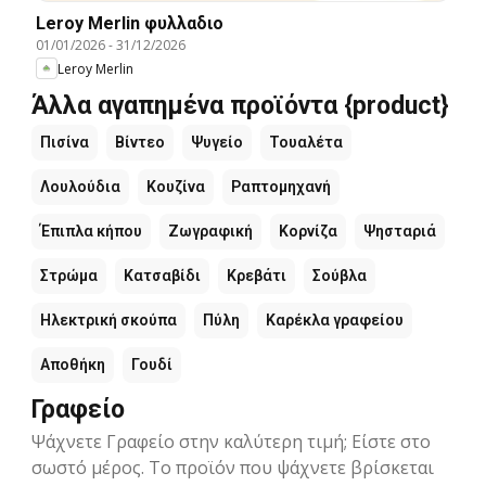
Leroy Merlin φυλλαδιο
01/01/2026
-
31/12/2026
Leroy Merlin
Άλλα αγαπημένα προϊόντα {product}
Πισίνα
Βίντεο
Ψυγείο
Τουαλέτα
Λουλούδια
Κουζίνα
Ραπτομηχανή
Έπιπλα κήπου
Ζωγραφική
Κορνίζα
Ψησταριά
Στρώμα
Κατσαβίδι
Κρεβάτι
Σούβλα
Ηλεκτρική σκούπα
Πύλη
Καρέκλα γραφείου
Αποθήκη
Γουδί
Γραφείο
Ψάχνετε Γραφείο στην καλύτερη τιμή; Είστε στο
σωστό μέρος. Το προϊόν που ψάχνετε βρίσκεται