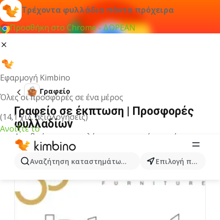
Τρέχοντα φυλλάδια πάντα πρόχειρα
Προσθήκη στο Chrome - ΔΩΡΕΑΝ
Εφαρμογή Kimbino
Γραφείο
Όλες οι προσφορές σε ένα μέρος
Γραφείο σε έκπτωση | Προσφορές
(14,1 χιλ. αξιολογήσεις)
φυλλαδίων
Ανοίξτε το
Δεν βρήκαμε αποτελέσματα για αυτόν τον όρο.
Άλλα φυλλάδια από την κατηγορία
Αναζήτηση καταστημάτων, κατηγοριών, προϊόντων...
Επιλογή πόλης