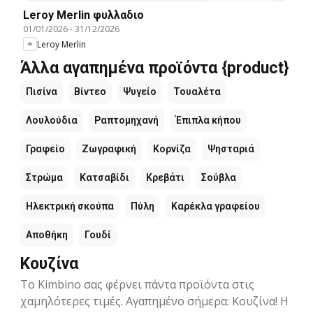
Leroy Merlin φυλλαδιο
01/01/2026
-
31/12/2026
Leroy Merlin
Άλλα αγαπημένα προϊόντα {product}
Πισίνα
Βίντεο
Ψυγείο
Τουαλέτα
Λουλούδια
Ραπτομηχανή
Έπιπλα κήπου
Γραφείο
Ζωγραφική
Κορνίζα
Ψησταριά
Στρώμα
Κατσαβίδι
Κρεβάτι
Σούβλα
Ηλεκτρική σκούπα
Πύλη
Καρέκλα γραφείου
Αποθήκη
Γουδί
Κουζίνα
Το Kimbino σας φέρνει πάντα προϊόντα στις
χαμηλότερες τιμές. Αγαπημένο σήμερα: Κουζίνα! Η