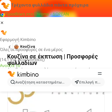
Τρέχοντα φυλλάδια πάντα πρόχειρα
Προσθήκη στο Chrome - ΔΩΡΕΑΝ
Εφαρμογή Kimbino
Κουζίνα
Όλες οι προσφορές σε ένα μέρος
Κουζίνα σε έκπτωση | Προσφορές
(14,1 χιλ. αξιολογήσεις)
φυλλαδίων
Ανοίξτε το
Δεν βρήκαμε αποτελέσματα για αυτόν τον όρο.
Άλλα φυλλάδια από την κατηγορία
Αναζήτηση καταστημάτων, κατηγοριών, προϊόντων...
Επιλογή πόλης