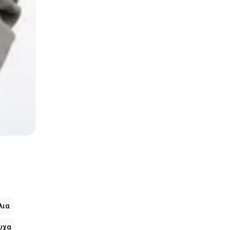
λια
υχα