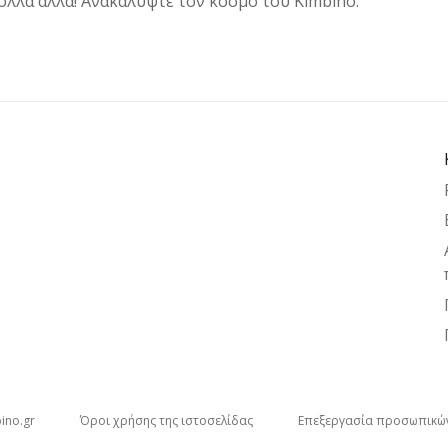
ολλά άλλα! Ανακαλύψτε τον κόσμο του Kimbino.
bino.gr
Όροι χρήσης της ιστοσελίδας
Επεξεργασία προσωπικώ