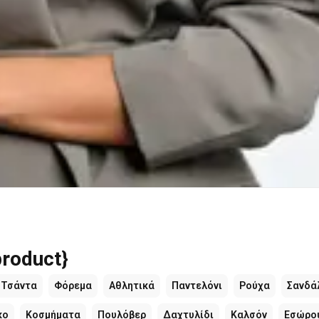
roduct}
Τσάντα
Φόρεμα
Αθλητικά
Παντελόνι
Ρούχα
Σανδά
κο
Κοσμήματα
Πουλόβερ
Δαχτυλίδι
Καλσόν
Εσώρο