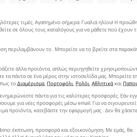
ηλότερες τιμές. Αγαπημένο σήμερα: Γυαλιά ηλίου! Η προώθ
θείτε σε όλους τους καταλόγους για να μάθετε πού έχουν 
ωση περιλαμβάνουν το . Μπορείτε να το βρείτε στα παρακ
ράζετε άλλα προϊόντα, απλώς περιηγηθείτε χρησιμοποιών
ίτε τα πάντα σε ένα μέρος στην ιστοσελίδα μας. Μπορείτε ε
όπως το
Διαμέρισμα
,
Πορτοφόλι
,
Ρολόι
,
Αθλητικά
και
Παπο
 ενημερώνεστε πάντα για τις καλύτερες προσφορές. Εάν εγ
σουμε για νέες προσφορές μέσω email. Για να σιγουρευτεί
σιμα προϊόντα, κατεβάστε την εφαρμογή μας . Δεν θα χάσετ
mbino: έκπτωση, προσφορά και εξοικονόμηση. Με εμάς, θα