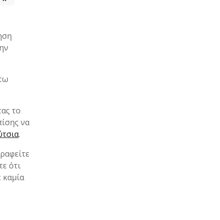
ηση
την
άτω
τας το
πίσης να
ύτσια
.
γραφείτε
τε ότι
ε καμία