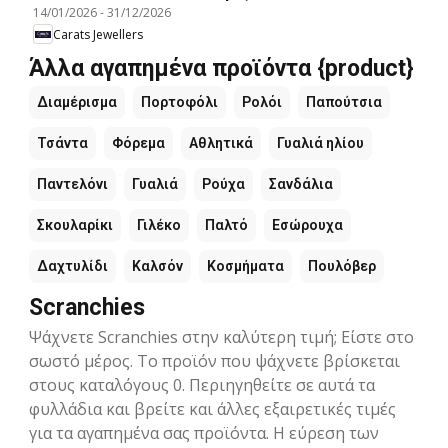
14/01/2026
-
31/12/2026
Carats Jewellers
Άλλα αγαπημένα προϊόντα {product}
Διαμέρισμα
Πορτοφόλι
Ρολόι
Παπούτσια
Τσάντα
Φόρεμα
Αθλητικά
Γυαλιά ηλίου
Παντελόνι
Γυαλιά
Ρούχα
Σανδάλια
Σκουλαρίκι
Γιλέκο
Παλτό
Εσώρουχα
Δαχτυλίδι
Καλσόν
Κοσμήματα
Πουλόβερ
Scranchies
Ψάχνετε Scranchies στην καλύτερη τιμή; Είστε στο
σωστό μέρος. Το προϊόν που ψάχνετε βρίσκεται
στους καταλόγους 0. Περιηγηθείτε σε αυτά τα
φυλλάδια και βρείτε και άλλες εξαιρετικές τιμές
για τα αγαπημένα σας προϊόντα. Η εύρεση των