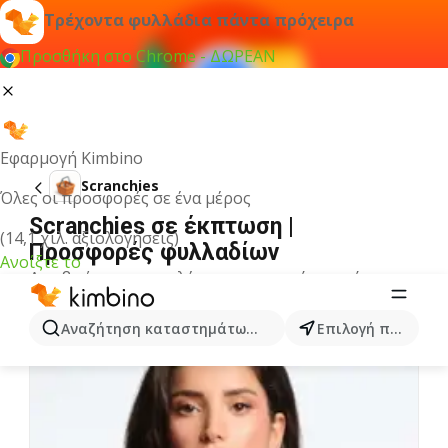
Τρέχοντα φυλλάδια πάντα πρόχειρα
Προσθήκη στο Chrome - ΔΩΡΕΑΝ
Εφαρμογή Kimbino
Scranchies
Όλες οι προσφορές σε ένα μέρος
Scranchies σε έκπτωση |
(14,1 χιλ. αξιολογήσεις)
Προσφορές φυλλαδίων
Ανοίξτε το
Δεν βρήκαμε αποτελέσματα για αυτόν τον όρο.
Άλλα φυλλάδια από την κατηγορία
Αναζήτηση καταστημάτων, κατηγοριών, προϊόντων...
Επιλογή πόλης