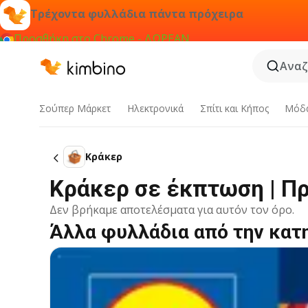
Τρέχοντα φυλλάδια πάντα πρόχειρα
Προσθήκη στο Chrome - ΔΩΡΕΑΝ
Αναζ
Σούπερ Μάρκετ
Hλεκτρονικά
Σπίτι και Κήπος
Μόδ
Κράκερ
Κράκερ σε έκπτωση | Π
Δεν βρήκαμε αποτελέσματα για αυτόν τον όρο.
Άλλα φυλλάδια από την κατ