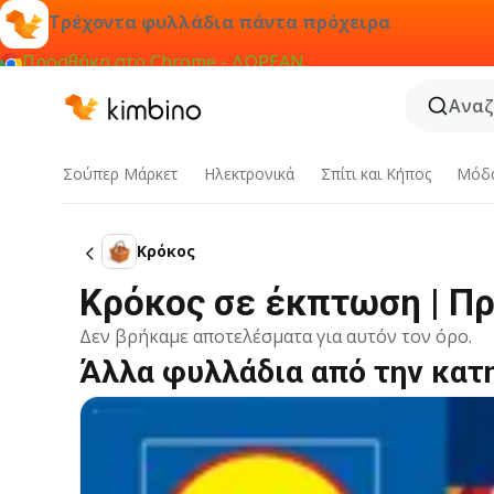
Τρέχοντα φυλλάδια πάντα πρόχειρα
Προσθήκη στο Chrome - ΔΩΡΕΑΝ
Αναζ
Σούπερ Μάρκετ
Hλεκτρονικά
Σπίτι και Κήπος
Μόδ
Κρόκος
Κρόκος σε έκπτωση | Π
Δεν βρήκαμε αποτελέσματα για αυτόν τον όρο.
Άλλα φυλλάδια από την κατ