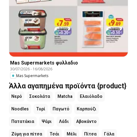
Mas Supermarkets φυλλαδιο
30/07/2026
-
16/08/2026
Mas Supermarkets
Άλλα αγαπημένα προϊόντα {product}
Νερό
Σοκολάτα
Matcha
Ελαιόλαδο
Noodles
Τυρί
Παγωτό
Καρπούζι
Πατατάκια
Ψάρι
Λάδι
Αβοκάντο
Ζύμη για πίτσα
Τσάι
Μέλι
Πίτσα
Γάλα