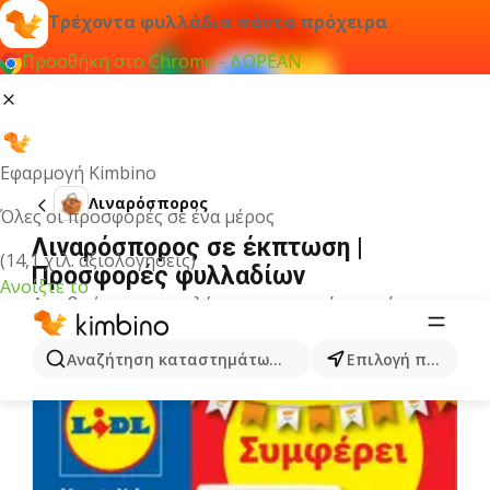
Τρέχοντα φυλλάδια πάντα πρόχειρα
Προσθήκη στο Chrome - ΔΩΡΕΑΝ
Εφαρμογή Kimbino
Λιναρόσπορος
Όλες οι προσφορές σε ένα μέρος
Λιναρόσπορος σε έκπτωση |
(14,1 χιλ. αξιολογήσεις)
Προσφορές φυλλαδίων
Ανοίξτε το
Δεν βρήκαμε αποτελέσματα για αυτόν τον όρο.
Άλλα φυλλάδια από την κατηγορία
Αναζήτηση καταστημάτων, κατηγοριών, προϊόντων...
Επιλογή πόλης