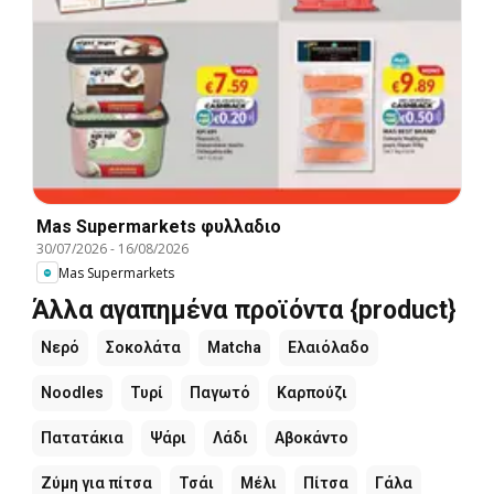
Mas Supermarkets φυλλαδιο
30/07/2026
-
16/08/2026
Mas Supermarkets
Άλλα αγαπημένα προϊόντα {product}
Νερό
Σοκολάτα
Matcha
Ελαιόλαδο
Noodles
Τυρί
Παγωτό
Καρπούζι
Πατατάκια
Ψάρι
Λάδι
Αβοκάντο
Ζύμη για πίτσα
Τσάι
Μέλι
Πίτσα
Γάλα