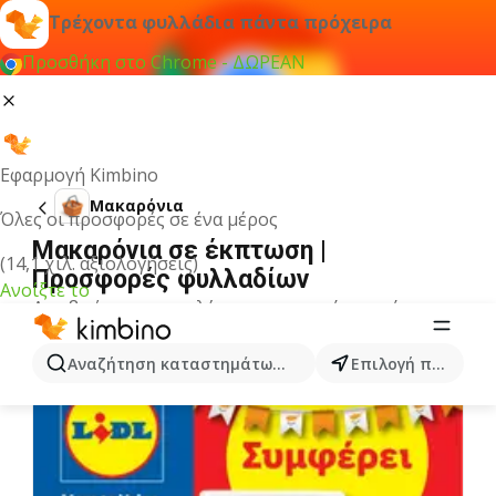
Τρέχοντα φυλλάδια πάντα πρόχειρα
Προσθήκη στο Chrome - ΔΩΡΕΑΝ
Εφαρμογή Kimbino
Μακαρόνια
Όλες οι προσφορές σε ένα μέρος
Μακαρόνια σε έκπτωση |
(14,1 χιλ. αξιολογήσεις)
Προσφορές φυλλαδίων
Ανοίξτε το
Δεν βρήκαμε αποτελέσματα για αυτόν τον όρο.
Άλλα φυλλάδια από την κατηγορία
Αναζήτηση καταστημάτων, κατηγοριών, προϊόντων...
Επιλογή πόλης