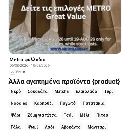
Metro φυλλαδιο
06/08/2026
-
19/08/2026
Metro
Άλλα αγαπημένα προϊόντα {product}
Νερό
Σοκολάτα
Matcha
Ελαιόλαδο
Τυρί
Noodles
Καρπούζι
Παγωτό
Πατατάκια
Ψάρι
Ζύμη για πίτσα
Τσάι
Μέλι
Πίτσα
Γάλα
Ψωμί
Λάδι
Αβοκάντο
Μανιτάρι