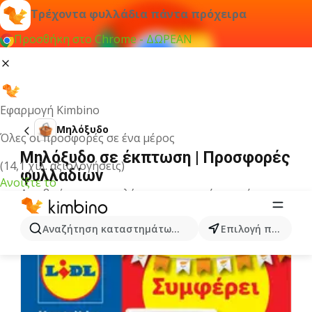
Τρέχοντα φυλλάδια πάντα πρόχειρα
Προσθήκη στο Chrome - ΔΩΡΕΑΝ
Εφαρμογή Kimbino
Μηλόξυδο
Όλες οι προσφορές σε ένα μέρος
Μηλόξυδο σε έκπτωση | Προσφορές
(14,1 χιλ. αξιολογήσεις)
φυλλαδίων
Ανοίξτε το
Δεν βρήκαμε αποτελέσματα για αυτόν τον όρο.
Άλλα φυλλάδια από την κατηγορία
Αναζήτηση καταστημάτων, κατηγοριών, προϊόντων...
Επιλογή πόλης