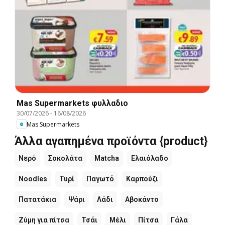
Mas Supermarkets φυλλαδιο
30/07/2026
-
16/08/2026
Mas Supermarkets
Άλλα αγαπημένα προϊόντα {product}
Νερό
Σοκολάτα
Matcha
Ελαιόλαδο
Noodles
Τυρί
Παγωτό
Καρπούζι
Πατατάκια
Ψάρι
Λάδι
Αβοκάντο
Ζύμη για πίτσα
Τσάι
Μέλι
Πίτσα
Γάλα