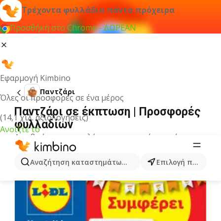
Τρέχοντα φυλλάδια πάντα πρόχειρα
Προσθήκη στο Chrome - ΔΩΡΕΑΝ
Εφαρμογή Kimbino
Παντζάρι
Όλες οι προσφορές σε ένα μέρος
Παντζάρι σε έκπτωση | Προσφορές
(14,1 χιλ. αξιολογήσεις)
φυλλαδίων
Ανοίξτε το
Δεν βρήκαμε αποτελέσματα για αυτόν τον όρο.
Άλλα φυλλάδια από την κατηγορία
Αναζήτηση καταστημάτων, κατηγοριών, προϊόντων...
Επιλογή πόλης