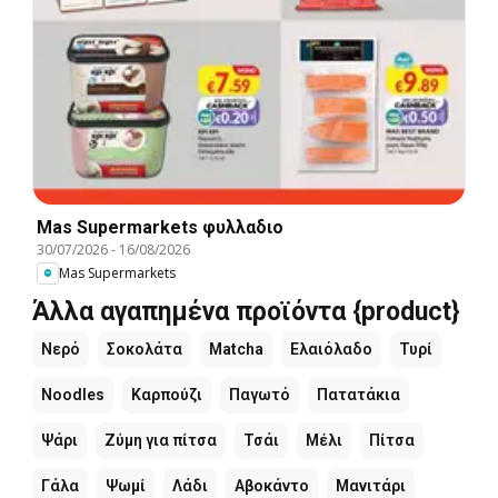
Mas Supermarkets φυλλαδιο
30/07/2026
-
16/08/2026
Mas Supermarkets
Άλλα αγαπημένα προϊόντα {product}
Νερό
Σοκολάτα
Matcha
Ελαιόλαδο
Τυρί
Noodles
Καρπούζι
Παγωτό
Πατατάκια
Ψάρι
Ζύμη για πίτσα
Τσάι
Μέλι
Πίτσα
Γάλα
Ψωμί
Λάδι
Αβοκάντο
Μανιτάρι