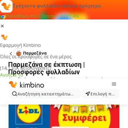
Τρέχοντα φυλλάδια πάντα πρόχειρα
Προσθήκη στο Chrome - ΔΩΡΕΑΝ
Εφαρμογή Kimbino
Παρμεζάνα
Όλες οι προσφορές σε ένα μέρος
Παρμεζάνα σε έκπτωση |
(14,1 χιλ. αξιολογήσεις)
Προσφορές φυλλαδίων
Ανοίξτε το
Δεν βρήκαμε αποτελέσματα για αυτόν τον όρο.
Άλλα φυλλάδια από την κατηγορία
Αναζήτηση καταστημάτων, κατηγοριών, προϊόντων...
Επιλογή πόλης