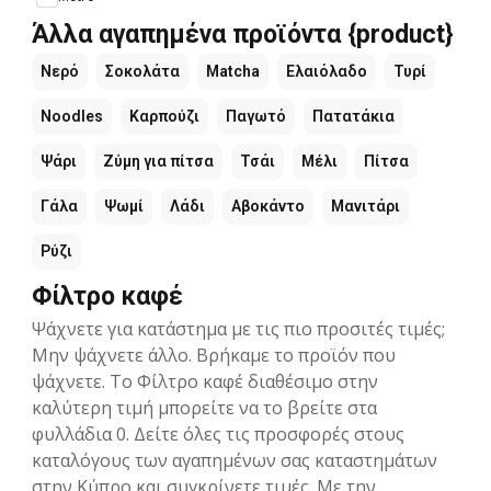
Άλλα αγαπημένα προϊόντα {product}
Νερό
Σοκολάτα
Matcha
Ελαιόλαδο
Τυρί
Noodles
Καρπούζι
Παγωτό
Πατατάκια
Ψάρι
Ζύμη για πίτσα
Τσάι
Μέλι
Πίτσα
Γάλα
Ψωμί
Λάδι
Αβοκάντο
Μανιτάρι
Ρύζι
Φίλτρο καφέ
Ψάχνετε για κατάστημα με τις πιο προσιτές τιμές;
Μην ψάχνετε άλλο. Βρήκαμε το προϊόν που
ψάχνετε. Το Φίλτρο καφέ διαθέσιμο στην
καλύτερη τιμή μπορείτε να το βρείτε στα
φυλλάδια 0. Δείτε όλες τις προσφορές στους
καταλόγους των αγαπημένων σας καταστημάτων
στην Kύπρο και συγκρίνετε τιμές. Με την