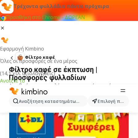
Τρέχοντα φυλλάδια πάντα πρόχειρα
Προσθήκη στο Chrome - ΔΩΡΕΑΝ
Εφαρμογή Kimbino
Φίλτρο καφέ
Όλες οι προσφορές σε ένα μέρος
Φίλτρο καφέ σε έκπτωση |
(14,1 χιλ. αξιολογήσεις)
Προσφορές φυλλαδίων
Ανοίξτε το
Δεν βρήκαμε αποτελέσματα για αυτόν τον όρο.
Άλλα φυλλάδια από την κατηγορία
Αναζήτηση καταστημάτων, κατηγοριών, προϊόντων...
Επιλογή πόλης