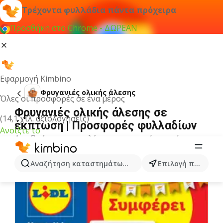
Τρέχοντα φυλλάδια πάντα πρόχειρα
Προσθήκη στο Chrome - ΔΩΡΕΑΝ
Εφαρμογή Kimbino
Φρυγανιές ολικής άλεσης
Όλες οι προσφορές σε ένα μέρος
Φρυγανιές ολικής άλεσης σε
(14,1 χιλ. αξιολογήσεις)
έκπτωση | Προσφορές φυλλαδίων
Ανοίξτε το
Δεν βρήκαμε αποτελέσματα για αυτόν τον όρο.
Άλλα φυλλάδια από την κατηγορία
Αναζήτηση καταστημάτων, κατηγοριών, προϊόντων...
Επιλογή πόλης