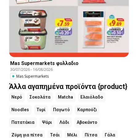
Mas Supermarkets φυλλαδιο
30/07/2026
-
16/08/2026
Mas Supermarkets
Άλλα αγαπημένα προϊόντα {product}
Νερό
Σοκολάτα
Matcha
Ελαιόλαδο
Noodles
Τυρί
Παγωτό
Καρπούζι
Πατατάκια
Ψάρι
Λάδι
Αβοκάντο
Ζύμη για πίτσα
Τσάι
Μέλι
Πίτσα
Γάλα