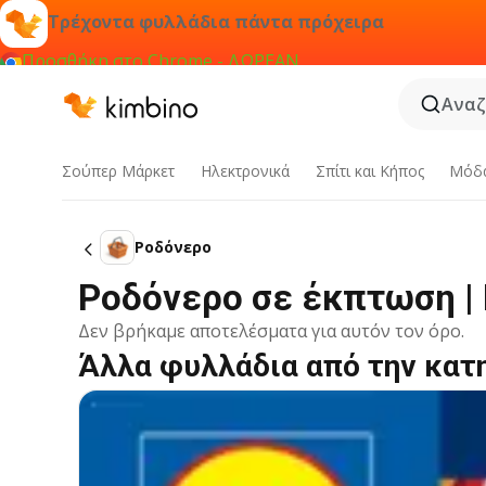
Τρέχοντα φυλλάδια πάντα πρόχειρα
Προσθήκη στο Chrome - ΔΩΡΕΑΝ
Αναζ
Σούπερ Μάρκετ
Hλεκτρονικά
Σπίτι και Κήπος
Μόδ
Ροδόνερο
Ροδόνερο σε έκπτωση |
Δεν βρήκαμε αποτελέσματα για αυτόν τον όρο.
Άλλα φυλλάδια από την κατ