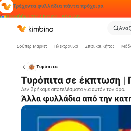
Τρέχοντα φυλλάδια πάντα πρόχειρα
Προσθήκη στο Chrome - ΔΩΡΕΑΝ
Αναζ
Σούπερ Μάρκετ
Hλεκτρονικά
Σπίτι και Κήπος
Μόδ
Τυρόπιτα
Τυρόπιτα σε έκπτωση |
Δεν βρήκαμε αποτελέσματα για αυτόν τον όρο.
Άλλα φυλλάδια από την κατ