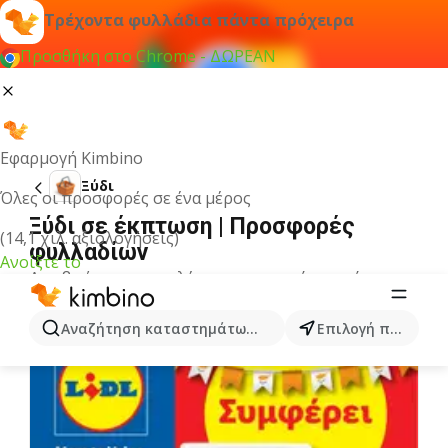
Τρέχοντα φυλλάδια πάντα πρόχειρα
Προσθήκη στο Chrome - ΔΩΡΕΑΝ
Εφαρμογή Kimbino
Ξύδι
Όλες οι προσφορές σε ένα μέρος
Ξύδι σε έκπτωση | Προσφορές
(14,1 χιλ. αξιολογήσεις)
φυλλαδίων
Ανοίξτε το
Δεν βρήκαμε αποτελέσματα για αυτόν τον όρο.
Άλλα φυλλάδια από την κατηγορία
Αναζήτηση καταστημάτων, κατηγοριών, προϊόντων...
Επιλογή πόλης