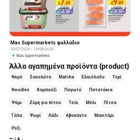
Mas Supermarkets φυλλαδιο
30/07/2026
-
16/08/2026
Mas Supermarkets
Άλλα αγαπημένα προϊόντα {product}
Νερό
Σοκολάτα
Matcha
Ελαιόλαδο
Τυρί
Noodles
Καρπούζι
Παγωτό
Πατατάκια
Ψάρι
Ζύμη για πίτσα
Τσάι
Μέλι
Πίτσα
Γάλα
Ψωμί
Λάδι
Αβοκάντο
Μανιτάρι
Ρύζι