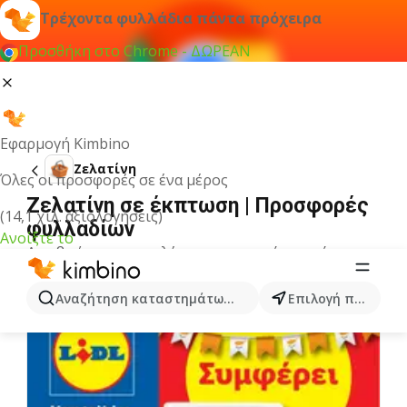
Τρέχοντα φυλλάδια πάντα πρόχειρα
Προσθήκη στο Chrome - ΔΩΡΕΑΝ
Εφαρμογή Kimbino
Ζελατίνη
Όλες οι προσφορές σε ένα μέρος
Ζελατίνη σε έκπτωση | Προσφορές
(14,1 χιλ. αξιολογήσεις)
φυλλαδίων
Ανοίξτε το
Δεν βρήκαμε αποτελέσματα για αυτόν τον όρο.
Άλλα φυλλάδια από την κατηγορία
Αναζήτηση καταστημάτων, κατηγοριών, προϊόντων...
Επιλογή πόλης