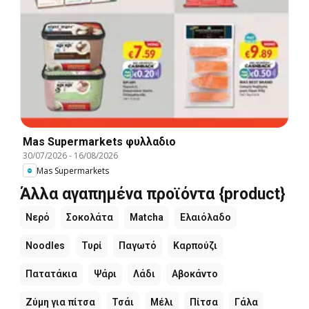
Mas Supermarkets φυλλαδιο
30/07/2026
-
16/08/2026
Mas Supermarkets
Άλλα αγαπημένα προϊόντα {product}
Νερό
Σοκολάτα
Matcha
Ελαιόλαδο
Noodles
Τυρί
Παγωτό
Καρπούζι
Πατατάκια
Ψάρι
Λάδι
Αβοκάντο
Ζύμη για πίτσα
Τσάι
Μέλι
Πίτσα
Γάλα