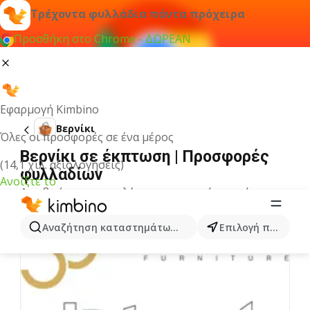
Τρέχοντα φυλλάδια πάντα πρόχειρα
Προσθήκη στο Chrome - ΔΩΡΕΑΝ
Εφαρμογή Kimbino
Βερνίκι
Όλες οι προσφορές σε ένα μέρος
Βερνίκι σε έκπτωση | Προσφορές
(14,1 χιλ. αξιολογήσεις)
φυλλαδίων
Ανοίξτε το
Δεν βρήκαμε αποτελέσματα για αυτόν τον όρο.
Άλλα φυλλάδια από την κατηγορία
Αναζήτηση καταστημάτων, κατηγοριών, προϊόντων...
Επιλογή πόλης