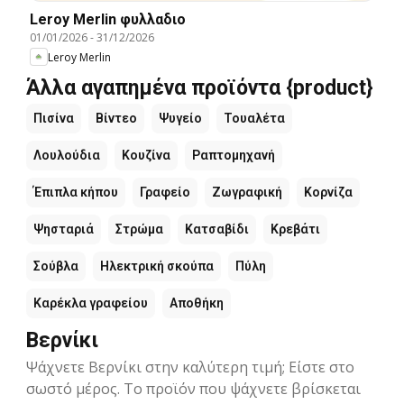
Leroy Merlin φυλλαδιο
01/01/2026
-
31/12/2026
Leroy Merlin
Άλλα αγαπημένα προϊόντα {product}
Πισίνα
Βίντεο
Ψυγείο
Τουαλέτα
Λουλούδια
Κουζίνα
Ραπτομηχανή
Έπιπλα κήπου
Γραφείο
Ζωγραφική
Κορνίζα
Ψησταριά
Στρώμα
Κατσαβίδι
Κρεβάτι
Σούβλα
Ηλεκτρική σκούπα
Πύλη
Καρέκλα γραφείου
Αποθήκη
Βερνίκι
Ψάχνετε Βερνίκι στην καλύτερη τιμή; Είστε στο
σωστό μέρος. Το προϊόν που ψάχνετε βρίσκεται