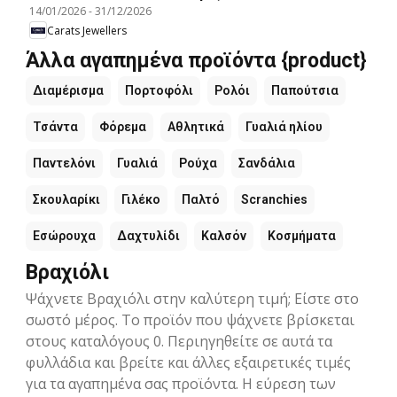
14/01/2026
-
31/12/2026
Carats Jewellers
Άλλα αγαπημένα προϊόντα {product}
Διαμέρισμα
Πορτοφόλι
Ρολόι
Παπούτσια
Τσάντα
Φόρεμα
Αθλητικά
Γυαλιά ηλίου
Παντελόνι
Γυαλιά
Ρούχα
Σανδάλια
Σκουλαρίκι
Γιλέκο
Παλτό
Scranchies
Εσώρουχα
Δαχτυλίδι
Καλσόν
Κοσμήματα
Βραχιόλι
Ψάχνετε Βραχιόλι στην καλύτερη τιμή; Είστε στο
σωστό μέρος. Το προϊόν που ψάχνετε βρίσκεται
στους καταλόγους 0. Περιηγηθείτε σε αυτά τα
φυλλάδια και βρείτε και άλλες εξαιρετικές τιμές
για τα αγαπημένα σας προϊόντα. Η εύρεση των