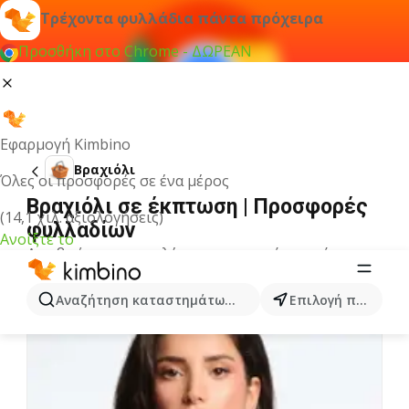
Τρέχοντα φυλλάδια πάντα πρόχειρα
Προσθήκη στο Chrome - ΔΩΡΕΑΝ
Εφαρμογή Kimbino
Βραχιόλι
Όλες οι προσφορές σε ένα μέρος
Βραχιόλι σε έκπτωση | Προσφορές
(14,1 χιλ. αξιολογήσεις)
φυλλαδίων
Ανοίξτε το
Δεν βρήκαμε αποτελέσματα για αυτόν τον όρο.
Άλλα φυλλάδια από την κατηγορία
Αναζήτηση καταστημάτων, κατηγοριών, προϊόντων...
Επιλογή πόλης