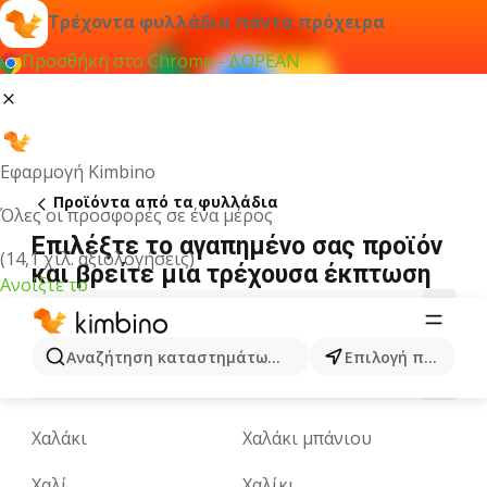
Τρέχοντα φυλλάδια πάντα πρόχειρα
Προσθήκη στο Chrome - ΔΩΡΕΑΝ
Εφαρμογή Kimbino
Προϊόντα από τα φυλλάδια
Όλες οι προσφορές σε ένα μέρος
Επιλέξτε το αγαπημένο σας προϊόν
(14,1 χιλ. αξιολογήσεις)
και βρείτε μια τρέχουσα έκπτωση
Ανοίξτε το
A
B
C
D
E
G
H
I
K
L
M
Αναζήτηση καταστημάτων, κατηγοριών, προϊόντων...
Επιλογή πόλης
O
P
R
S
T
U
V
W
X
Y
Z
Χαλάκι
Χαλάκι μπάνιου
Χαλί
Χαλίκι